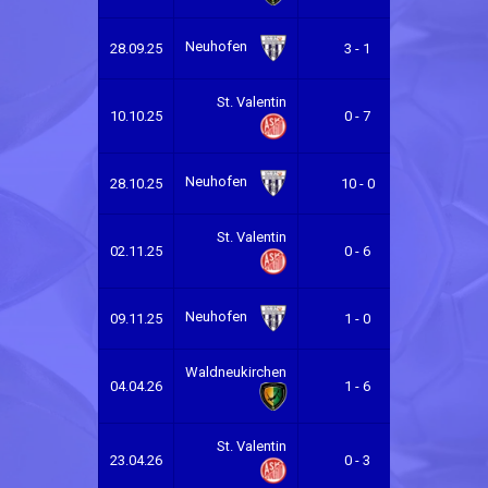
Neuhofen
28.09.25
3 - 1
Waldneuk
St. Valentin
Ne
10.10.25
0 - 7
St.
Neuhofen
28.10.25
10 - 0
Valentin
St. Valentin
02.11.25
0 - 6
Waldneuk
Neuhofen
09.11.25
1 - 0
Waldneuk
Waldneukirchen
Ne
04.04.26
1 - 6
St. Valentin
Ne
23.04.26
0 - 3