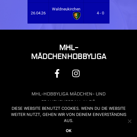
Waldneukirchen
St.
26.04.26
4 - 0
Valentin
BACK
MHL-
TO
MÄDCHENHOBBYLIGA
TOP
FACEBOOK
INSTAGRAM
MHL-HOBBYLIGA MÄDCHEN- UND
FRAUENFUSSBALL IN OÖ
DIESE WEBSITE BENUTZT COOKIES. WENN DU DIE WEBSITE
KONTAKT: OFFICE@MHL-
WEITER NUTZT, GEHEN WIR VON DEINEM EINVERSTÄNDNIS
HOBBYLIGA.AT
AUS.
OK