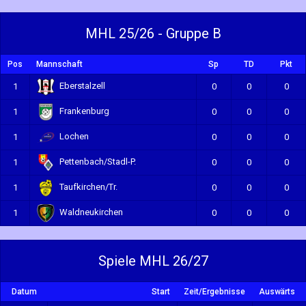
MHL 25/26 - Gruppe B
Pos
Mannschaft
Sp
TD
Pkt
Eberstalzell
1
0
0
0
Frankenburg
1
0
0
0
Lochen
1
0
0
0
Pettenbach/Stadl-P.
1
0
0
0
Taufkirchen/Tr.
1
0
0
0
Waldneukirchen
1
0
0
0
Spiele MHL 26/27
Datum
Start
Zeit/Ergebnisse
Auswärts