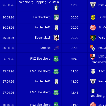
Nebelberg/Oepping/Peilstein
Kema
25.08.26
19:00
Frankenburg
Taufki
30.08.26
00:00
Aschach/D.
St. Va
30.08.26
00:00
Eberstalzell
Waldn
30.08.26
00:00
Lochen
Pette
30.08.26
00:00
LSC L
FNZ Ebelsberg
06.09.26
13:45
Franckvierte
FNZ Ebelsberg
Ascha
13.09.26
11:00
Aschach/D.
Kema
27.09.26
11:00
FNZ Ebelsberg
27.09.26
12:45
Nebelberg/
FNZ Ebelsberg
St. Va
18.10.26
11:45