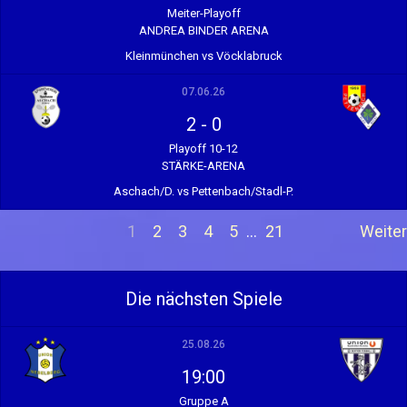
Meiter-Playoff
ANDREA BINDER ARENA
Kleinmünchen vs Vöcklabruck
07.06.26
2
-
0
Playoff 10-12
STÄRKE-ARENA
Aschach/D. vs Pettenbach/Stadl-P.
1
2
3
4
5
…
21
Weiter
Die nächsten Spiele
25.08.26
19:00
Gruppe A