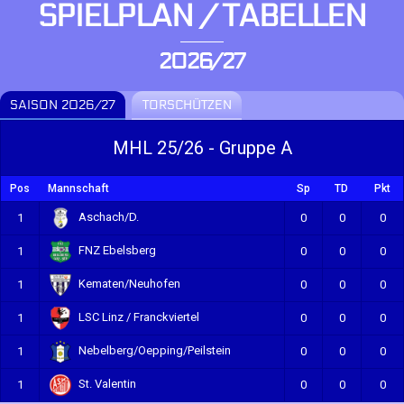
SPIELPLAN / TABELLEN
2026/27
SAISON 2026/27
TORSCHÜTZEN
MHL 25/26 - Gruppe A
Pos
Mannschaft
Sp
TD
Pkt
Aschach/D.
1
0
0
0
FNZ Ebelsberg
1
0
0
0
Kematen/Neuhofen
1
0
0
0
LSC Linz / Franckviertel
1
0
0
0
Nebelberg/Oepping/Peilstein
1
0
0
0
St. Valentin
1
0
0
0