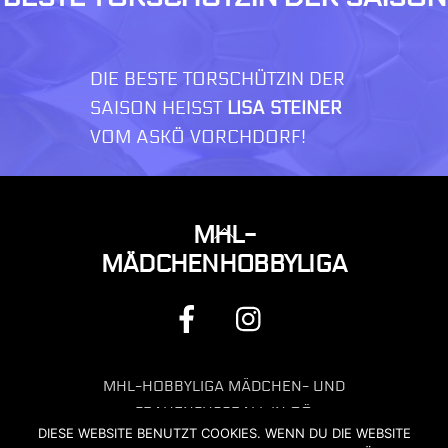
DIE BESTE TORSCHÜTZIN DER
SAISON HEISST
LISA STEINER
VOM ASKÖ VORCHDORF!
BACK
MHL-
TO
MÄDCHENHOBBYLIGA
TOP
FACEBOOK
INSTAGRAM
MHL-HOBBYLIGA MÄDCHEN- UND
FRAUENFUSSBALL IN OÖ
DIESE WEBSITE BENUTZT COOKIES. WENN DU DIE WEBSITE
KONTAKT: OFFICE@MHL-