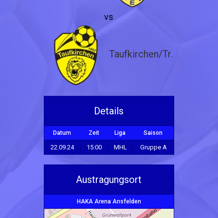
vs
Taufkirchen/Tr.
Details
Datum
Zeit
Liga
Saison
22.09.24
15:00
MHL
Gruppe A
Austragungsort
HAKA Arena Ansfelden