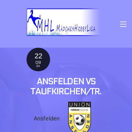
SKIP
TO
CONTENT
M
22
09
24
ANSFELDEN VS
TAUFKIRCHEN/TR.
Ansfelden