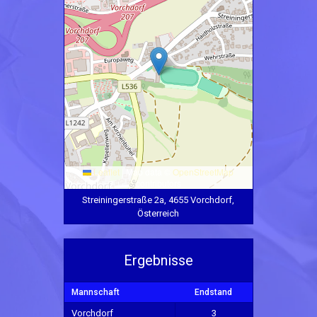
Leaflet
|
Map data ©
OpenStreetMap
contributors
Streiningerstraße 2a, 4655 Vorchdorf,
Österreich
Ergebnisse
Mannschaft
Endstand
Vorchdorf
3