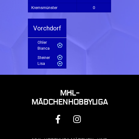
Kremsmünster
0
Vorchdorf
Ohler
Bianca
Steiner
Lisa
BACK
MHL-
TO
MÄDCHENHOBBYLIGA
TOP
FACEBOOK
INSTAGRAM