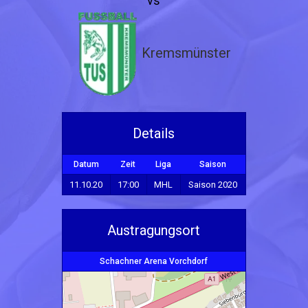
vs
Kremsmünster
Details
Datum
Zeit
Liga
Saison
11.10.20
17:00
MHL
Saison 2020
Austragungsort
Schachner Arena Vorchdorf