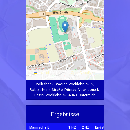
Leaflet
|
Map data ©
OpenStreetMap
contributors
Volksbank Stadion Vöcklabruck, 2,
Robert-Kunz-Straße, Dürnau, Vöcklabruck,
Bezirk Vöcklabruck, 4840, Österreich
Ergebnisse
Mannschaft
1 HZ
2 HZ
Endstand