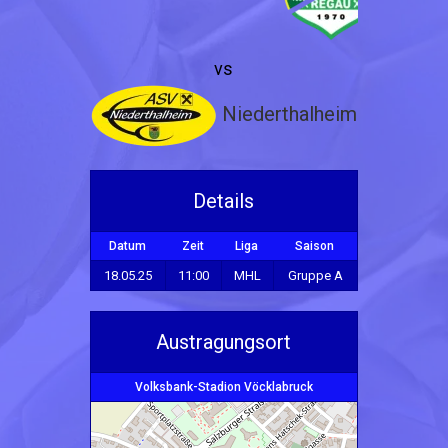
vs
Niederthalheim
Details
Datum
Zeit
Liga
Saison
18.05.25
11:00
MHL
Gruppe A
Austragungsort
Volksbank-Stadion Vöcklabruck