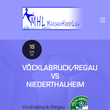
SKIP
TO
CONTENT
M
18
05
25
VÖCKLABRUCK/REGAU
VS
NIEDERTHALHEIM
Vöcklabruck/Regau