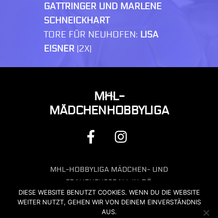
GATTRINGER UND MARLENE
SCHNEICKHART
TORE FÜR NEUHOFEN:
LISA
EISNER
(2X)
BACK
MHL-
TO
MÄDCHENHOBBYLIGA
TOP
FACEBOOK
INSTAGRAM
MHL-HOBBYLIGA MÄDCHEN- UND
FRAUENFUSSBALL IN OÖ
DIESE WEBSITE BENUTZT COOKIES. WENN DU DIE WEBSITE
KONTAKT: OFFICE@MHL-
WEITER NUTZT, GEHEN WIR VON DEINEM EINVERSTÄNDNIS
HOBBYLIGA.AT
AUS.