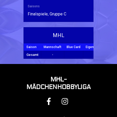
Saisons
Finalspiele, Gruppe C
MHL
Saison
Mannschaft
Blue Card
Eigentor
Tore
Y
Gesamt
-
BACK
MHL-
TO
MÄDCHENHOBBYLIGA
TOP
FACEBOOK
INSTAGRAM