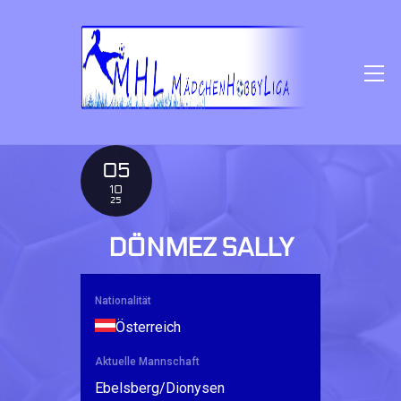
SKIP
TO
CONTENT
M
05
10
25
DÖNMEZ SALLY
Nationalität
Österreich
Aktuelle Mannschaft
Ebelsberg/Dionysen