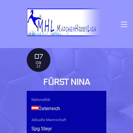
SKIP
TO
CONTENT
M
07
09
22
FÜRST NINA
Nationalität
Österreich
Aktuelle Mannschaft
Spg Steyr