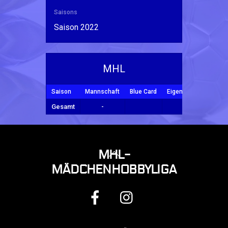
Saisons
Saison 2022
MHL
Saison
Mannschaft
Blue Card
Eigentor
Tore
Y
Gesamt
-
BACK
MHL-
TO
MÄDCHENHOBBYLIGA
TOP
FACEBOOK
INSTAGRAM