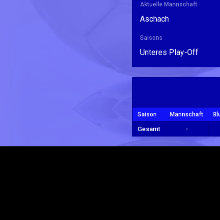
Aktuelle Mannschaft
Aschach
Saisons
Unteres Play-Off
Saison
Mannschaft
Bl
Gesamt
-