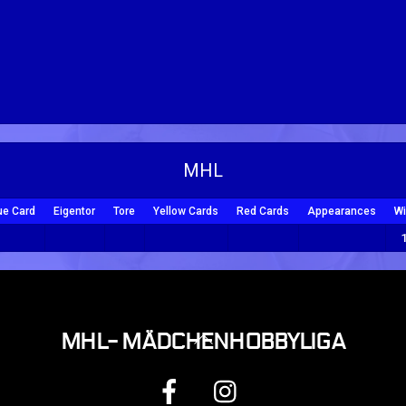
MHL
ue Card
Eigentor
Tore
Yellow Cards
Red Cards
Appearances
Wi
BACK
MHL- MÄDCHENHOBBYLIGA
TO
FACEBOOK
INSTAGRAM
TOP