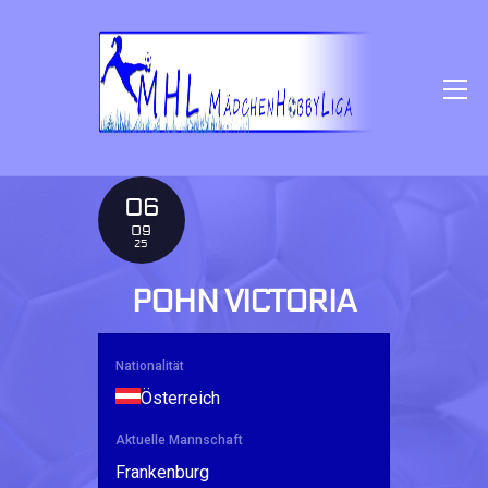
SKIP
TO
CONTENT
M
06
09
25
POHN VICTORIA
Nationalität
Österreich
Aktuelle Mannschaft
Frankenburg