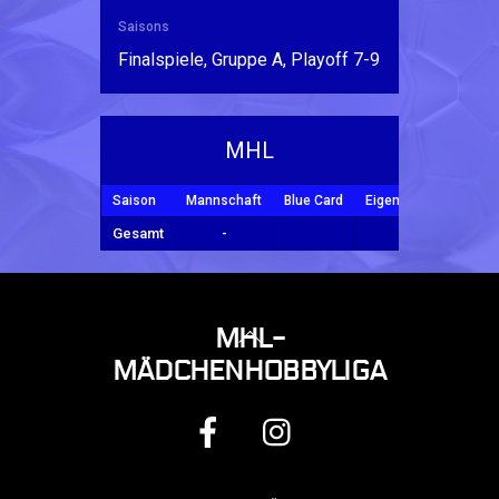
Saisons
Finalspiele, Gruppe A, Playoff 7-9
MHL
Saison
Mannschaft
Blue Card
Eigentor
Tore
Y
Gesamt
-
BACK
MHL-
TO
MÄDCHENHOBBYLIGA
TOP
FACEBOOK
INSTAGRAM