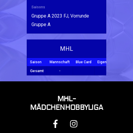
Saisons
Gruppe A 2023 FJ, Vorrunde
Gruppe A
MHL
Saison
Mannschaft
Blue Card
Eigentor
Tore
Y
Gesamt
-
BACK
MHL-
TO
MÄDCHENHOBBYLIGA
TOP
FACEBOOK
INSTAGRAM