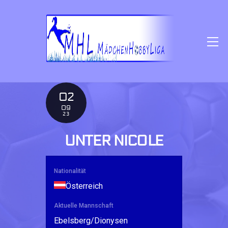
SKIP
TO
CONTENT
M
02
09
23
UNTER NICOLE
Nationalität
Österreich
Aktuelle Mannschaft
Ebelsberg/Dionysen