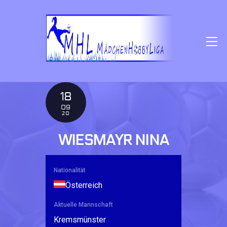
SKIP
TO
CONTENT
M
18
09
20
WIESMAYR NINA
Nationalität
Österreich
Aktuelle Mannschaft
Kremsmünster