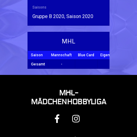
Saisons
Gruppe B 2020, Saison 2020
MHL
Saison
Mannschaft
Blue Card
Eigentor
Tore
Y
Gesamt
-
BACK
MHL-
TO
MÄDCHENHOBBYLIGA
TOP
FACEBOOK
INSTAGRAM