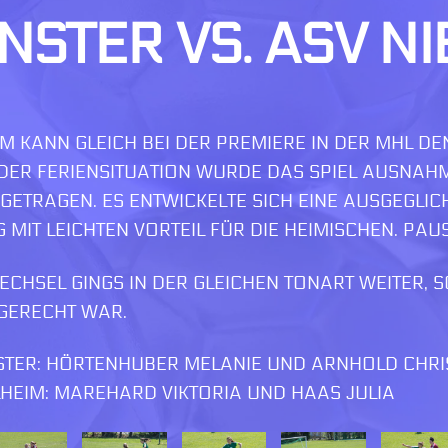
STER VS. ASV N
M KANN GLEICH BEI DER PREMIERE IN DER MHL DE
DER FERIENSITUATION WURDE DAS SPIEL AUSNAHMS
ETRAGEN. ES ENTWICKELTE SICH EINE AUSGEGLICHE
IT LEICHTEN VORTEIL FÜR DIE HEIMISCHEN. PAUSE
CHSEL GINGS IN DER GLEICHEN TONART WEITER, 
 GERECHT WAR.
STER: HÖRTENHUBER MELANIE UND ARNHOLD CHRI
LHEIM: MAREHARD VIKTORIA UND HAAS JULIA