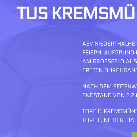
TUS KREMSMÜN
ASV NIEDERTHALHEI
FEIERN. AUFGRUND 
AM GROSSFELD AUSG
RSTEN DURCHGANG M
NACH DEM SEITENWE
ENDSTAND VON 2:2
TORE F. KREMSMÜN
TORE F. NIEDERTHA